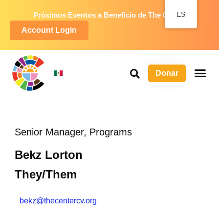
ES
Próximos Eventos a Beneficio de The Center
Account Login
Donar
S
P
Ma
Senior Manager, Programs
Bekz Lorton
They/Them
bekz@thecentercv.org