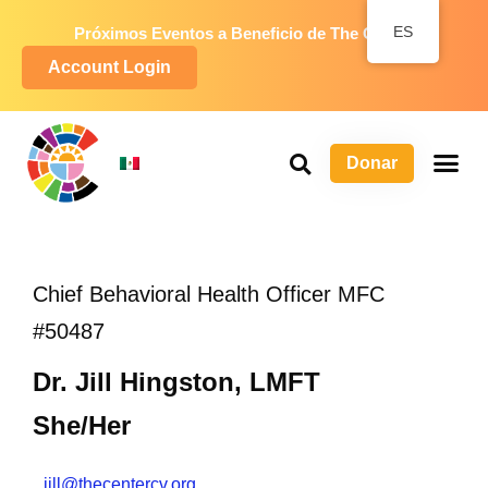
ES
Próximos Eventos a Beneficio de The Center
Account Login
Donar
S
P
Ma
Chief Behavioral Health Officer MFC
#50487
Dr. Jill Hingston, LMFT
She/Her
jill@thecentercv.org